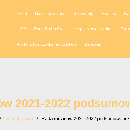
Skład
Nasze działania
Dokumenty
Finanse
Na
1,5% dla Rady Rodziców
Ubezpieczenie szkolne
Term
Konkurs Krauzówka na dwa koła
Zebrania
ów 2021-2022 podsumow
/
Uncategorized
/ Rada rodziców 2021-2022 podsumowanie 