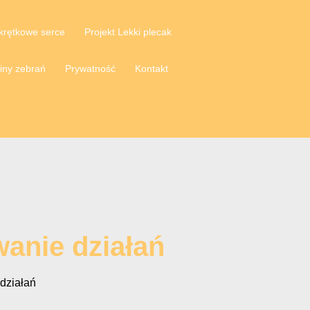
krętkowe serce
Projekt Lekki plecak
iny zebrań
Prywatność
Kontakt
anie działań
działań