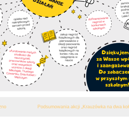
zno
Podsumowania akcji „Krauzówka na dwa koł