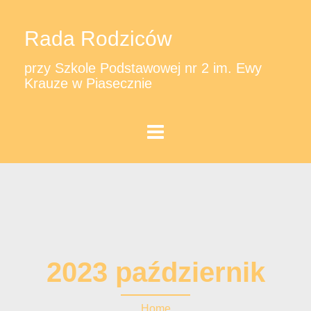
Rada Rodziców
przy Szkole Podstawowej nr 2 im. Ewy
Krauze w Piasecznie
2023 październik
Home