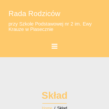
Rada Rodziców
przy Szkole Podstawowej nr 2 im. Ewy
Krauze w Piasecznie
Skład
Home
/ Skład