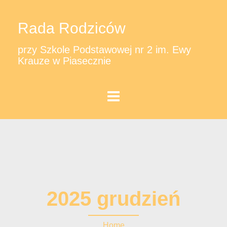
Rada Rodziców
przy Szkole Podstawowej nr 2 im. Ewy
Krauze w Piasecznie
2025 grudzień
Home