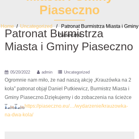
Piaseczno
Home
/
Uncategorized
/ Patronat Burmistrza Miasta i Gminy
Patronat Burmistrza
Piaseczno
Miasta i Gminy Piaseczno
05/20/2022
admin
Uncategorized
Ogromnie nam miło, że nad naszą akcję „Krauzówka na 2
koła” patronat objął Daniel Putkiewicz, Burmistrz Miasta i
Gminy Piaseczno.Dziękujemy i do zobaczenia na ścieżce
https://piaseczno.eu/…/wydarzenie/krauzowka-
na-dwa-kola/