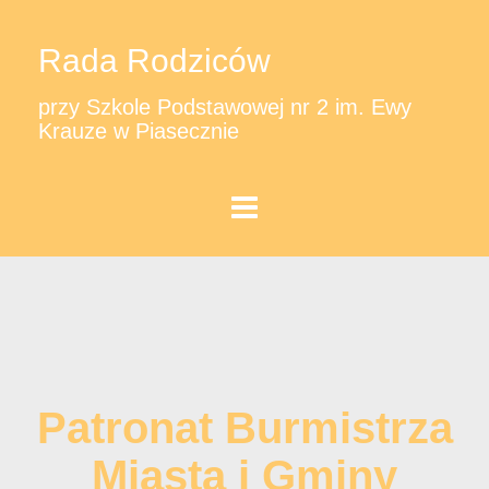
Rada Rodziców
przy Szkole Podstawowej nr 2 im. Ewy
Krauze w Piasecznie
Patronat Burmistrza
Miasta i Gminy