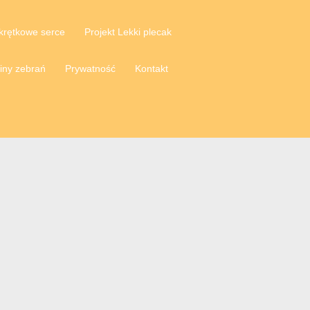
krętkowe serce
Projekt Lekki plecak
iny zebrań
Prywatność
Kontakt