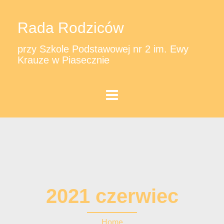
Rada Rodziców
przy Szkole Podstawowej nr 2 im. Ewy
Krauze w Piasecznie
2021 czerwiec
Home