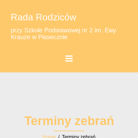
Rada Rodziców
przy Szkole Podstawowej nr 2 im. Ewy
Krauze w Piasecznie
Terminy zebrań
Home
/ Terminy zebrań