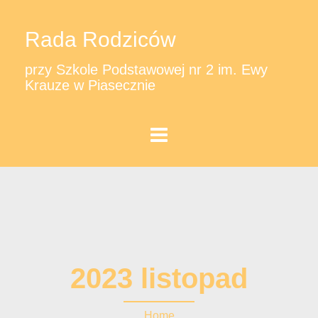
Rada Rodziców
przy Szkole Podstawowej nr 2 im. Ewy
Krauze w Piasecznie
2023 listopad
Home