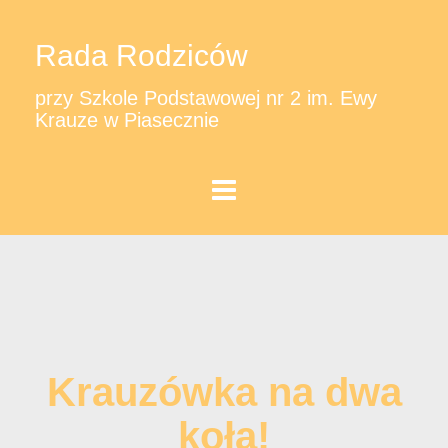
Rada Rodziców
przy Szkole Podstawowej nr 2 im. Ewy
Krauze w Piasecznie
Krauzówka na dwa
koła!