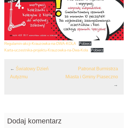
Regulamin-akcji-Krauzowka-na-DWA-KOLA
Pobierz
Karta-uczestnika-projektu-Krauzowka-na-Dwa-Kola
Pobierz
←
Światowy Dzień
Patronat Burmistrza
Autyzmu
Miasta i Gminy Piaseczno
→
Dodaj komentarz