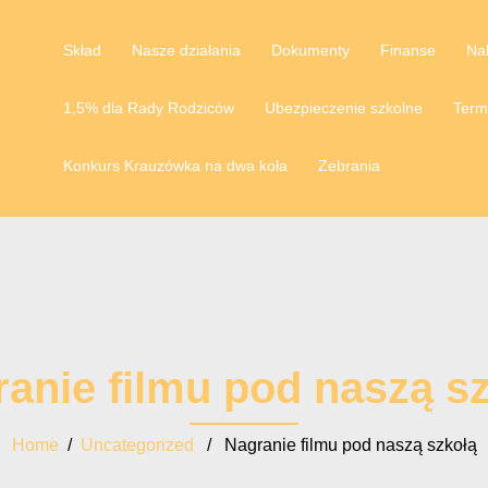
Skład
Nasze działania
Dokumenty
Finanse
Na
1,5% dla Rady Rodziców
Ubezpieczenie szkolne
Term
Konkurs Krauzówka na dwa koła
Zebrania
anie filmu pod naszą s
Home
/
Uncategorized
/ Nagranie filmu pod naszą szkołą