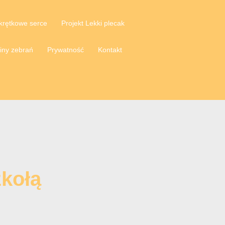
krętkowe serce
Projekt Lekki plecak
iny zebrań
Prywatność
Kontakt
zkołą