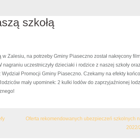
aszą szkołą
łą w Zalesiu, na potrzeby Gminy Piaseczno został nakręcony film
nagraniu uczestniczyły dzieciaki i rodzice z naszej szkoły ora
 Wydział Promocji Gminy Piaseczno. Czekamy na efekty końc
Rodziców mały upominek: 2 kulki lodów do zaprzyjaźnionej lodz
znego!
efy
Oferta rekomendowanych ubezpieczeń szkolnych n
2022/