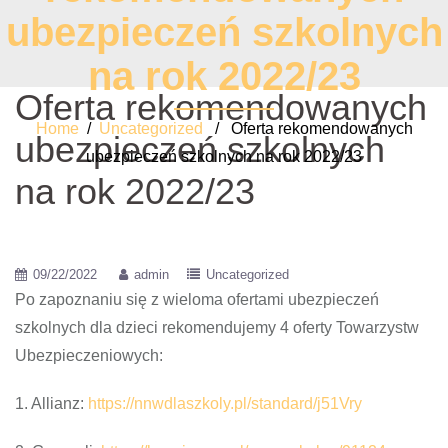
ubezpieczeń szkolnych
na rok 2022/23
Oferta rekomendowanych
Home
/
Uncategorized
/ Oferta rekomendowanych
ubezpieczeń szkolnych
ubezpieczeń szkolnych na rok 2022/23
na rok 2022/23
09/22/2022
admin
Uncategorized
Po zapoznaniu się z wieloma ofertami ubezpieczeń
szkolnych dla dzieci rekomendujemy 4 oferty Towarzystw
Ubezpieczeniowych:
1. Allianz:
https://nnwdlaszkoly.pl/standard/j51Vry