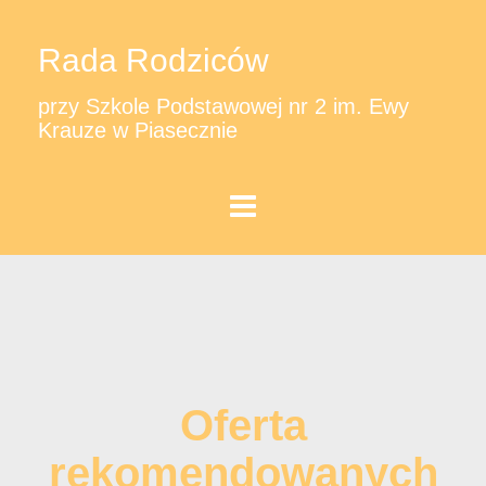
Rada Rodziców
przy Szkole Podstawowej nr 2 im. Ewy
Krauze w Piasecznie
Oferta
rekomendowanych