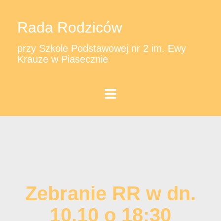
Rada Rodziców
przy Szkole Podstawowej nr 2 im. Ewy
Krauze w Piasecznie
Zebranie RR w dn.
10.10 o 18:30