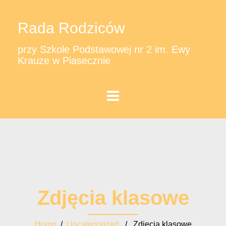
Rada Rodziców
przy Szkole Podstawowej nr 2 im. Ewy
Krauze w Piasecznie
Zdjęcia klasowe
Home
/
Uncategorized
/ Zdjęcia klasowe