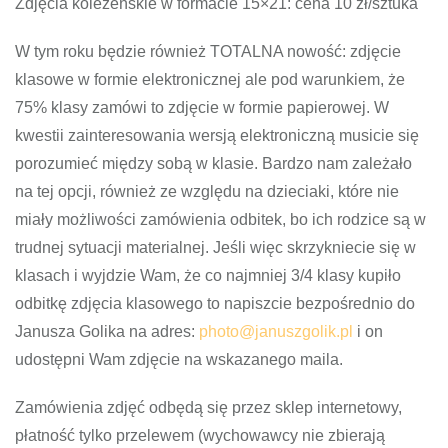
Zdjęcia koleżeńskie w formacie 15×21: cena 10 zł/sztuka
W tym roku będzie również TOTALNA nowość: zdjęcie
klasowe w formie elektronicznej ale pod warunkiem, że
75% klasy zamówi to zdjęcie w formie papierowej. W
kwestii zainteresowania wersją elektroniczną musicie się
porozumieć między sobą w klasie. Bardzo nam zależało
na tej opcji, również ze względu na dzieciaki, które nie
miały możliwości zamówienia odbitek, bo ich rodzice są w
trudnej sytuacji materialnej. Jeśli więc skrzykniecie się w
klasach i wyjdzie Wam, że co najmniej 3/4 klasy kupiło
odbitkę zdjęcia klasowego to napiszcie bezpośrednio do
Janusza Golika na adres:
photo@januszgolik.pl
i on
udostępni Wam zdjęcie na wskazanego maila.
Zamówienia zdjęć odbędą się przez sklep internetowy,
płatność tylko przelewem (wychowawcy nie zbierają