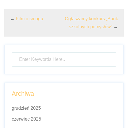
←
Film o smogu
Ogłaszamy konkurs „Bank
szkolnych pomysłów”
→
Archiwa
grudzień 2025
czerwiec 2025