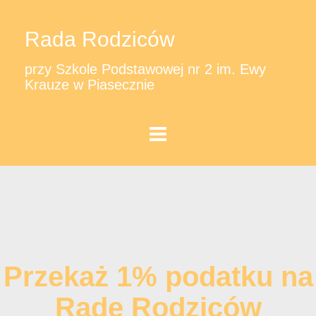
Rada Rodziców
przy Szkole Podstawowej nr 2 im. Ewy
Krauze w Piasecznie
Przekaż 1% podatku na
Radę Rodziców