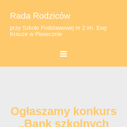
Rada Rodziców
przy Szkole Podstawowej nr 2 im. Ewy
Krauze w Piasecznie
Ogłaszamy konkurs
„Bank szkolnych