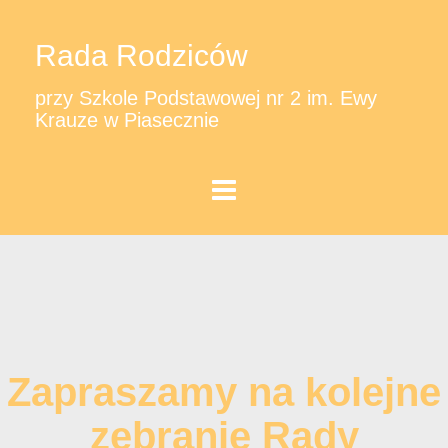
Rada Rodziców
przy Szkole Podstawowej nr 2 im. Ewy
Krauze w Piasecznie
Zapraszamy na kolejne
zebranie Rady