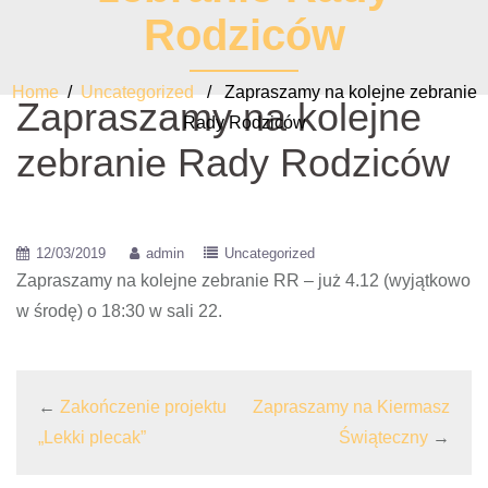
Rodziców
Home
/
Uncategorized
/ Zapraszamy na kolejne zebranie
Zapraszamy na kolejne
Rady Rodziców
zebranie Rady Rodziców
12/03/2019
admin
Uncategorized
Zapraszamy na kolejne zebranie RR – już 4.12 (wyjątkowo
w środę) o 18:30 w sali 22.
←
Zakończenie projektu
Zapraszamy na Kiermasz
„Lekki plecak”
Świąteczny
→