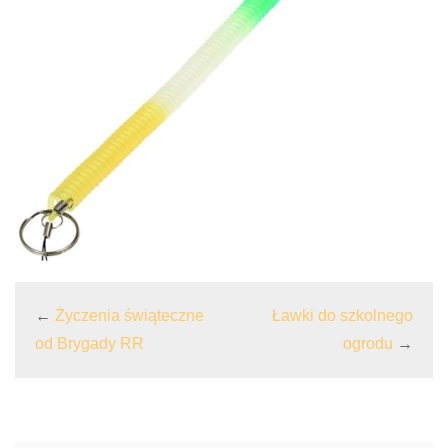
←
Życzenia świąteczne
Ławki do szkolnego
od Brygady RR
ogrodu
→