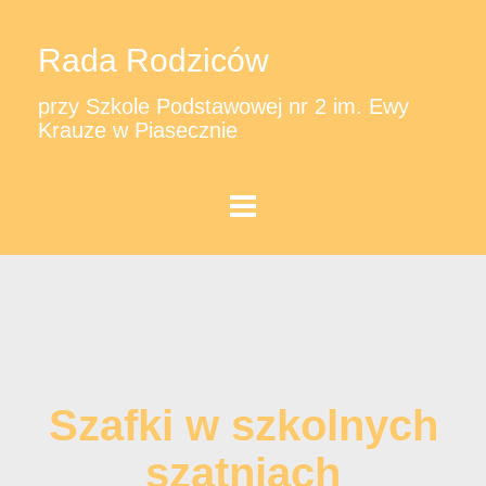
Rada Rodziców
przy Szkole Podstawowej nr 2 im. Ewy
Krauze w Piasecznie
Szafki w szkolnych
szatniach