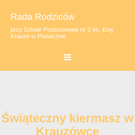
Rada Rodziców
przy Szkole Podstawowej nr 2 im. Ewy
Krauze w Piasecznie
Świąteczny kiermasz w
Krauzówce