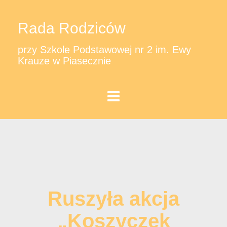
Rada Rodziców
przy Szkole Podstawowej nr 2 im. Ewy
Krauze w Piasecznie
Ruszyła akcja
„Koszyczek