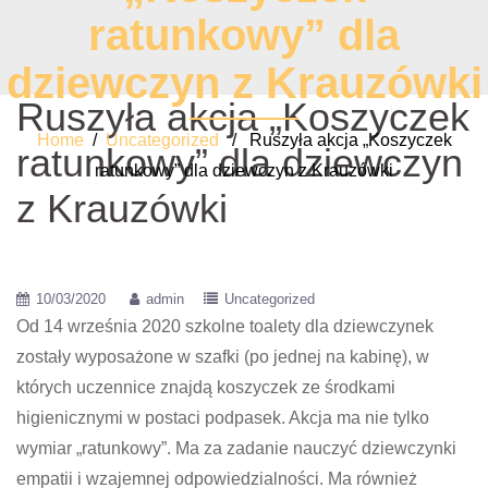
ratunkowy” dla
dziewczyn z Krauzówki
Ruszyła akcja „Koszyczek
Home
/
Uncategorized
/ Ruszyła akcja „Koszyczek
ratunkowy” dla dziewczyn
ratunkowy” dla dziewczyn z Krauzówki
z Krauzówki
10/03/2020
admin
Uncategorized
Od 14 września 2020 szkolne toalety dla dziewczynek
zostały wyposażone w szafki (po jednej na kabinę), w
których uczennice znajdą koszyczek ze środkami
higienicznymi w postaci podpasek. Akcja ma nie tylko
wymiar „ratunkowy”. Ma za zadanie nauczyć dziewczynki
empatii i wzajemnej odpowiedzialności. Ma również