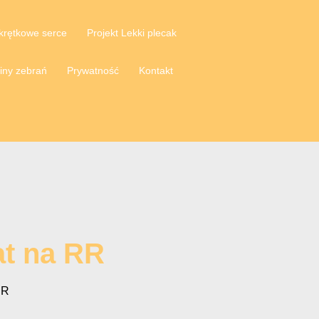
krętkowe serce
Projekt Lekki plecak
iny zebrań
Prywatność
Kontakt
at na RR
RR