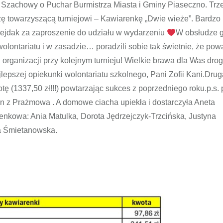
j Szachowy o Puchar Burmistrza Miasta i Gminy Piaseczno. Trze
ę towarzyszącą turniejowi – Kawiarenkę „Dwie wieże”. Bardzo
ejdak za zaproszenie do udziału w wydarzeniu
W obsłudze g
lontariatu i w zasadzie… poradzili sobie tak świetnie, że pow
organizacji przy kolejnym turnieju! Wielkie brawa dla Was dro
lepszej opiekunki wolontariatu szkolnego, Pani Zofii Kani.Drug
ę (1337,50 zł!!!) powtarzając sukces z poprzedniego roku.p.s. 
in z Prażmowa . A domowe ciacha upiekła i dostarczyła Aneta
nkowa: Ania Matulka, Dorota Jędrzejczyk-Trzcińska, Justyna
a Śmietanowska.