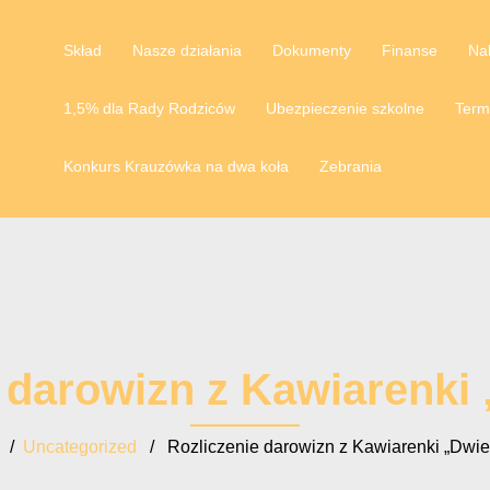
Skład
Nasze działania
Dokumenty
Finanse
Na
1,5% dla Rady Rodziców
Ubezpieczenie szkolne
Term
Konkurs Krauzówka na dwa koła
Zebrania
 darowizn z Kawiarenki
e
/
Uncategorized
/ Rozliczenie darowizn z Kawiarenki „Dwie