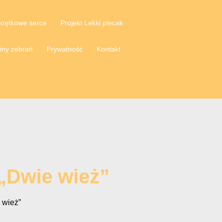
krętkowe serce
Projekt Lekki plecak
iny zebrań
Prywatność
Kontakt
 „Dwie wież”
 wież”