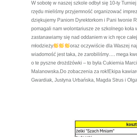
W sobotę w naszej szkole odbył się 10-ty Turnie
rzędu mieliśmy przyjemność organizować imprez
dziękujemy Paniom Dyrektorkom i Pani Iwonie R
pomagali nam wolontariusze ze szkolnego koła wo
zastanawiamy się nad oddaniem w ich ręce całej 
młodzieży
oraz oczywiście dla Waszej naj
wiadomość jest taka, że zarobiliśmy…. mega kwot
o te pyszne drożdżówki – to była Cukiernia Marc
Malanowska.Do zobaczenia za rok!Ekipa kawiare
Gwardiak, Justyna Urbańska, Magda Strus i Olg