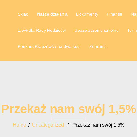
Skład
Nasze działania
Dokumenty
Finanse
Na
1,5% dla Rady Rodziców
Ubezpieczenie szkolne
Term
Konkurs Krauzówka na dwa koła
Zebrania
Przekaż nam swój 1,5%
Home
/
Uncategorized
/ Przekaż nam swój 1,5%