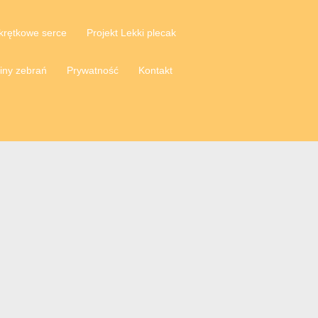
krętkowe serce
Projekt Lekki plecak
iny zebrań
Prywatność
Kontakt