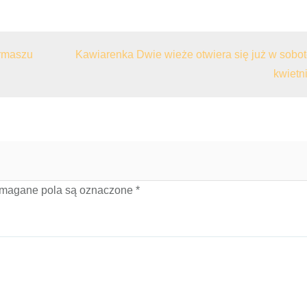
ermaszu
Kawiarenka Dwie wieże otwiera się już w sobot
kwietni
magane pola są oznaczone
*