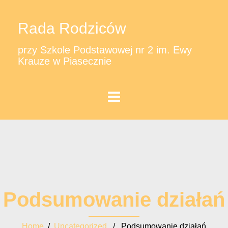
Rada Rodziców
przy Szkole Podstawowej nr 2 im. Ewy
Krauze w Piasecznie
Podsumowanie działań
Home
/
Uncategorized
/ Podsumowanie działań