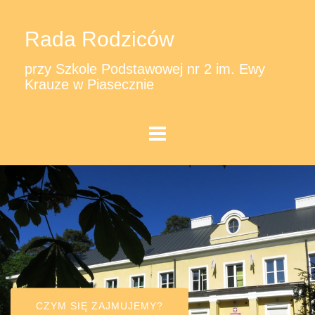
Rada Rodziców
przy Szkole Podstawowej nr 2 im. Ewy
Krauze w Piasecznie
CZYM SIĘ ZAJMUJEMY?