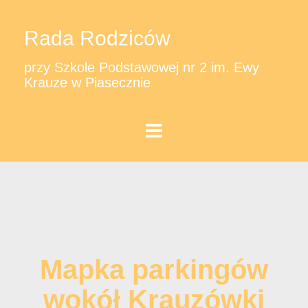
Rada Rodziców
przy Szkole Podstawowej nr 2 im. Ewy
Krauze w Piasecznie
Mapka parkingów
wokół Krauzówki