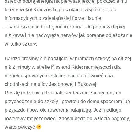
dziecko dobrą energią na pierwszą lekcję, pokażecie mu
tereny wokół Krauzówki, poszukacie wspólnie tablic
informacyjnych o zalesiańskiej florze i faunie;
– sami zaznacie trochę ruchu z rana – to pobudza lepiej
niż kawa i nie nadwyręża nerwów jak poranne objeżdżanie
w kółko szkoły.
Bardzo prosimy nie parkujcie: w bramach szkoły; na dłużej
niż 2 minuty w strefie Kiss and Ride; na miejscach dla
niepełnosprawnych jeśli nie macie uprawnień i na
chodnikach na ulicy Jesionowej i Bukowej.
Resztę rodziców i dzieciaki serdecznie zachęcamy do
przychodzenia do szkoły i powrotu do domu spacerem lub
przyjazdu i powrotu rowerem/ hulajnogą. Już niedługo
rowerowy maj/czerwiec i znowu będą do wzięcia nagrody,
warto ćwiczyć