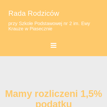
Rada Rodziców
przy Szkole Podstawowej nr 2 im. Ewy
Krauze w Piasecznie
Mamy rozliczeni 1,5%
podatku