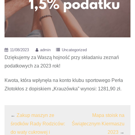
11/08/2023
admin
Uncategorized
Dziękujemy za Waszą hojność przy składaniu zeznań
podatkowych za 2023 rok!
Kwota, która wpłynęła na konto klubu sportowego Perła
Złotokłos z dopiskiem „Krauzówka” wynosi: 1281,90 zł.
←
Zakup maszyn ze
Mapa stoisk na
środków Rady Rodziców:
Świątecznym Kiermaszu
do waty cukrowej i
2023
→