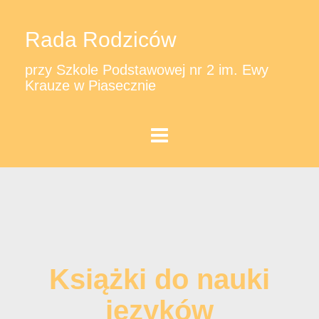
Rada Rodziców
przy Szkole Podstawowej nr 2 im. Ewy
Krauze w Piasecznie
Książki do nauki
języków