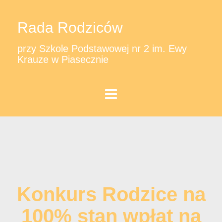
Rada Rodziców
przy Szkole Podstawowej nr 2 im. Ewy
Krauze w Piasecznie
Konkurs Rodzice na
100% stan wpłat na