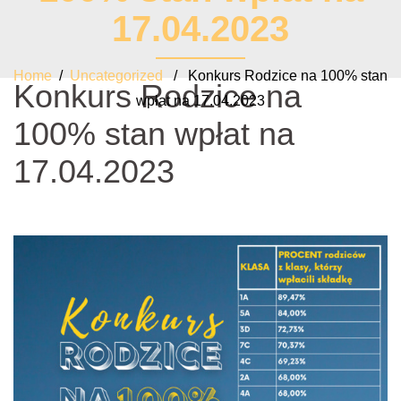
17.04.2023
Home
/
Uncategorized
/ Konkurs Rodzice na 100% stan
Konkurs Rodzice na
wpłat na 17.04.2023
100% stan wpłat na
17.04.2023