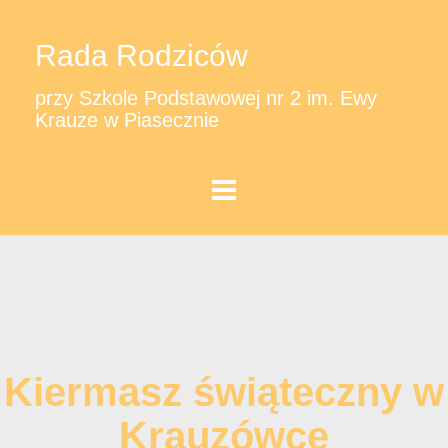
Rada Rodziców
przy Szkole Podstawowej nr 2 im. Ewy
Krauze w Piasecznie
Kiermasz świąteczny w
Krauzówce