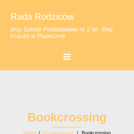
Rada Rodziców
przy Szkole Podstawowej nr 2 im. Ewy
Krauze w Piasecznie
Bookcrossing
Home
/
Uncategorized
/ Bookcrossing